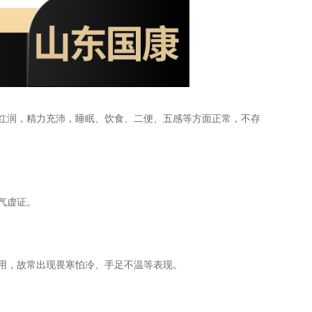
红润，精力充沛，睡眠、饮食、二便、五感等方面正常，不存
气虚证。
用，故常出现畏寒怕冷、手足不温等表现。