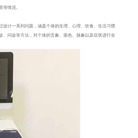
质等情况。
过设计一系列问题，涵盖个体的生理、心理、饮食、生活习惯
诊、问诊等方法，对个体的舌象、面色、脉象以及症状进行全