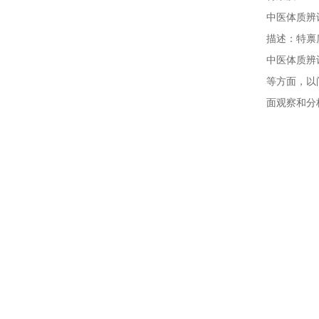
中医体质辨
描述：特禀
中医体质辨
等方面，以
面观察和分