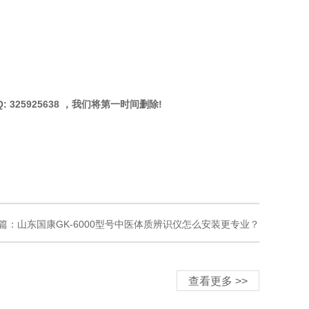
25925638 ，我们将第一时间删除!
篇：山东国康GK-6000型号中医体质辨识仪怎么安装更专业？
查看更多 >>