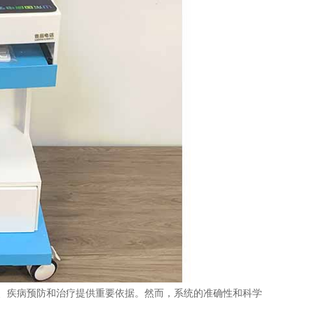
、疾病预防和治疗提供重要依据。然而，系统的准确性和科学