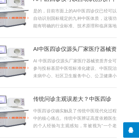
医体质吗
是的，目前市面上的AI中医四诊仪已经可以
自动识别国标规定的九种中医体质，这项功
能有明确的行业标准、技术原理和临床落地
作为...
AI中医四诊仪源头厂家医疗器械资
质齐全可
AI 中医四诊仪源头厂家医疗器械资质齐全可
参与投标基层中医馆标准化建设、中医院治
未病中心、社区卫生服务中心、公卫健康小
屋...
传统问诊主观误差大？中医四诊
仪实现标准化
中医四诊仪确实触及了传统中医现代化过程
中的核心痛点。传统中医辨证高度依赖医生
的个人经验与主观感知，常被视为“一个老
头三根...