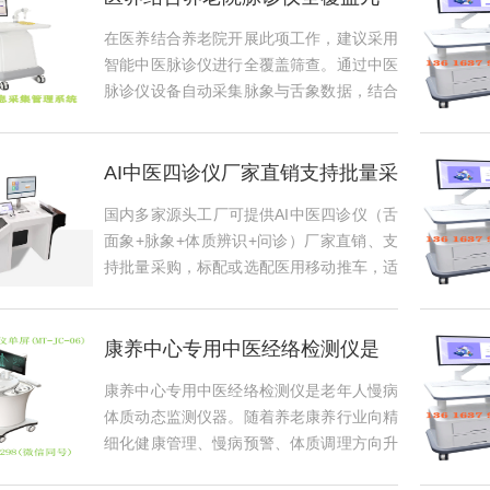
种中医体质建
在医养结合养老院开展此项工作，建议采用
智能中医脉诊仪进行全覆盖筛查。通过中医
脉诊仪设备自动采集脉象与舌象数据，结合
量表判...
AI中医四诊仪厂家直销支持批量采
购配套移
国内多家源头工厂可提供AI中医四诊仪（舌
面象+脉象+体质辨识+问诊）厂家直销、支
持批量采购，标配或选配医用移动推车，适
用...
康养中心专用中医经络检测仪是
老年人慢病体
康养中心专用中医经络检测仪是老年人慢病
体质动态监测仪器。随着养老康养行业向精
细化健康管理、慢病预警、体质调理方向升
级，传...