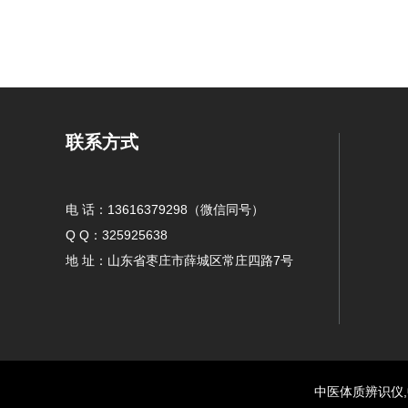
联系方式
电 话：13616379298（微信同号）
Q Q：325925638
地 址：山东省枣庄市薛城区常庄四路7号
中医体质辨识仪,