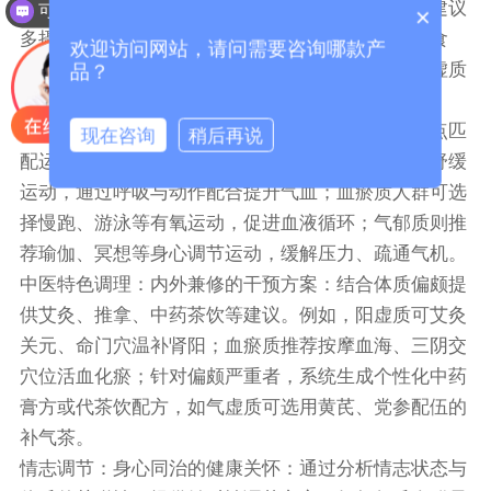
食材，搭配当归生姜羊肉汤等药膳；痰湿质人群则建议
可以介绍下你们的产品么？
×
多摄入山药、薏米健脾祛湿，同时减少甜食与油炸食
欢迎访问网站，请问需要咨询哪款产
品。系统还可根据季节变化调整建议，如夏季为阴虚质
品？
人群推荐百合银耳羹滋阴润燥。
运动指导：适配体质的动态运动处方：根据体质特点匹
现在咨询
稍后再说
配运动类型与强度。气虚质适合八段锦、太极拳等舒缓
运动，通过呼吸与动作配合提升气血；血瘀质人群可选
择慢跑、游泳等有氧运动，促进血液循环；气郁质则推
荐瑜伽、冥想等身心调节运动，缓解压力、疏通气机。
中医特色调理：内外兼修的干预方案：结合体质偏颇提
供艾灸、推拿、中药茶饮等建议。例如，阳虚质可艾灸
关元、命门穴温补肾阳；血瘀质推荐按摩血海、三阴交
穴位活血化瘀；针对偏颇严重者，系统生成个性化中药
膏方或代茶饮配方，如气虚质可选用黄芪、党参配伍的
补气茶。
情志调节：身心同治的健康关怀：通过分析情志状态与