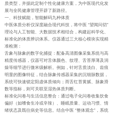
质类型，并据此定制个性化健康方案，为中医现代化发
展与全民健康管理开辟了新路径。
一、科技赋能，智能解码九种体质
中医体质分析仪深度融合现代科技，将中医 “望闻问切”
理论与人工智能、大数据技术相结合，构建起科学化、
标准化的体质辨识体系。仪器通过三大核心模块实现精
准检测：
舌象与脉象的数字化捕捉：配备高清图像采集系统与高
精度传感器，仪器可对舌体颜色、纹理、舌苔厚薄及润
燥等细节进行微米级解析。例如，针对舌质淡白、齿痕
明显的图像特征，结合脉象传感器采集的沉细脉数据，
系统可快速锁定阳虚体质倾向；而舌红苔黄腻、脉象滑
数等指标，则可关联至湿热体质判断。
标准化问卷与生活信息整合：通过电子化问卷收集饮食
偏好（如嗜食生冷或辛辣）、睡眠质量、运动习惯、情
绪状态及既往病史等信息。结合中医 “整体观念”，系统