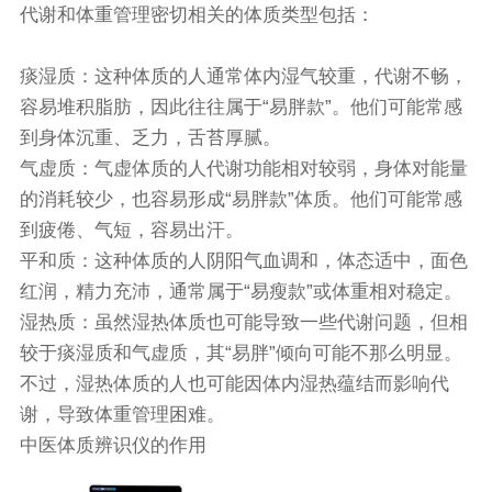
代谢和体重管理密切相关的体质类型包括：
痰湿质：这种体质的人通常体内湿气较重，代谢不畅，
容易堆积脂肪，因此往往属于“易胖款”。他们可能常感
到身体沉重、乏力，舌苔厚腻。
气虚质：气虚体质的人代谢功能相对较弱，身体对能量
的消耗较少，也容易形成“易胖款”体质。他们可能常感
到疲倦、气短，容易出汗。
平和质：这种体质的人阴阳气血调和，体态适中，面色
红润，精力充沛，通常属于“易瘦款”或体重相对稳定。
湿热质：虽然湿热体质也可能导致一些代谢问题，但相
较于痰湿质和气虚质，其“易胖”倾向可能不那么明显。
不过，湿热体质的人也可能因体内湿热蕴结而影响代
谢，导致体重管理困难。
中医体质辨识仪的作用