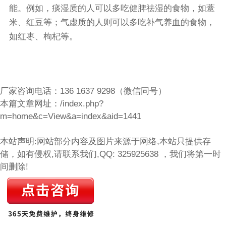
能。例如，痰湿质的人可以多吃健脾祛湿的食物，如薏
米、红豆等；气虚质的人则可以多吃补气养血的食物，
如红枣、枸杞等。
厂家咨询电话：136 1637 9298（微信同号）
本篇文章网址：
/index.php?
m=home&c=View&a=index&aid=1441
本站声明:网站部分内容及图片来源于网络,本站只提供存
储，如有侵权,请联系我们,QQ: 325925638 ，我们将第一时
间删除!