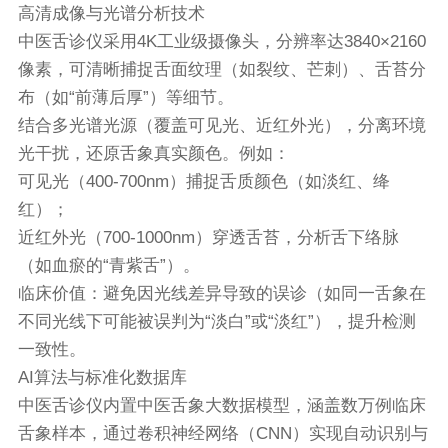
高清成像与光谱分析技术
中医舌诊仪
采用4K工业级摄像头，分辨率达3840×2160
像素，可清晰捕捉舌面纹理（如裂纹、芒刺）、舌苔分
布（如“前薄后厚”）等细节。
结合多光谱光源（覆盖可见光、近红外光），分离环境
光干扰，还原舌象真实颜色。例如：
可见光（400-700nm）捕捉舌质颜色（如淡红、绛
红）；
近红外光（700-1000nm）穿透舌苔，分析舌下络脉
（如血瘀的“青紫舌”）。
临床价值：避免因光线差异导致的误诊（如同一舌象在
不同光线下可能被误判为“淡白”或“淡红”），提升检测
一致性。
AI算法与标准化数据库
中医舌诊仪
内置中医舌象大数据模型，涵盖数万例临床
舌象样本，通过卷积神经网络（CNN）实现自动识别与