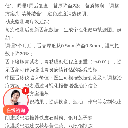
便”。调理1周后复查，苔厚降至2级、苔质转润，调整
方案为“清补结合”，避免过度清热伤阴。
动态监测与疗效追踪
每次检测后更新舌象数据，生成个性化健康轨迹图。例
如：
调理3个月后，舌苔厚度从0.5mm降至0.3mm，湿气指
数下降20%；
舌下络脉青紫者，胃黏膜糜烂程度更重（p<0.01），提
示舌象可作为慢性胃炎病情评估的客观指标。
中医舌诊仪
临床价值：医生可根据数据变化及时调整治
疗方案，患者通过可视化报告增强治疗信心。
1
个性化养生方案推荐
根据体质辨识结果，提供饮食、运动、作息等定制化建
议。例如：
阴虚质患者推荐铁皮石斛粉、银耳莲子羹；
痰湿质患者建议茯苓薏仁茶、八段锦锻炼。