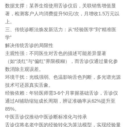
数据支撑：某养生馆使用舌诊仪后，关联销售增值显
著，检测客户人均消费提升50元/次，月增收1.5万元以
上。
三、传统诊断法焕发新活力：从“经验医学”到“精准医
学”
解决传统舌诊的局限性
主观性强：不同医生对舌色的描述可能差异显著
（如“淡红”与“偏红”界限模糊），而舌诊仪通过量化参
数消除主观误差。
环境干扰：光线强弱、色温影响舌色判断，多光谱光源
技术可还原真实舌象。
经验依赖：年轻医师需3-6个月掌握基础舌诊，舌诊仪
通过AI辅助缩短成长周期，辨证准确率从62%提升至
85%。
中医舌诊仪
推动中医诊断标准化与传承
舌诊仪将名老中医的经验转化为算法模型，实现经验量