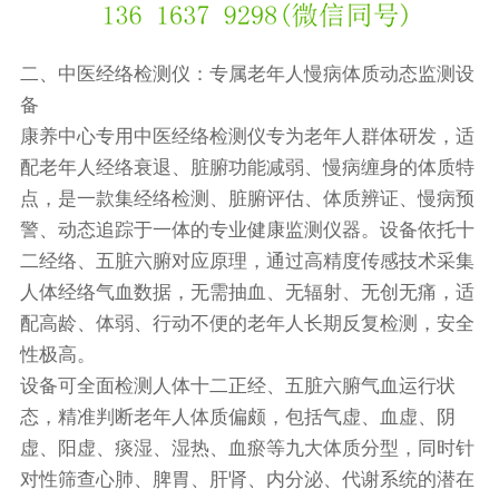
二、中医经络检测仪：专属老年人慢病体质动态监测设
备
康养中心专用中医经络检测仪专为老年人群体研发，适
配老年人经络衰退、脏腑功能减弱、慢病缠身的体质特
点，是一款集经络检测、脏腑评估、体质辨证、慢病预
警、动态追踪于一体的专业健康监测仪器。设备依托十
二经络、五脏六腑对应原理，通过高精度传感技术采集
人体经络气血数据，无需抽血、无辐射、无创无痛，适
配高龄、体弱、行动不便的老年人长期反复检测，安全
性极高。
设备可全面检测人体十二正经、五脏六腑气血运行状
态，精准判断老年人体质偏颇，包括气虚、血虚、阴
虚、阳虚、痰湿、湿热、血瘀等九大体质分型，同时针
对性筛查心肺、脾胃、肝肾、内分泌、代谢系统的潜在