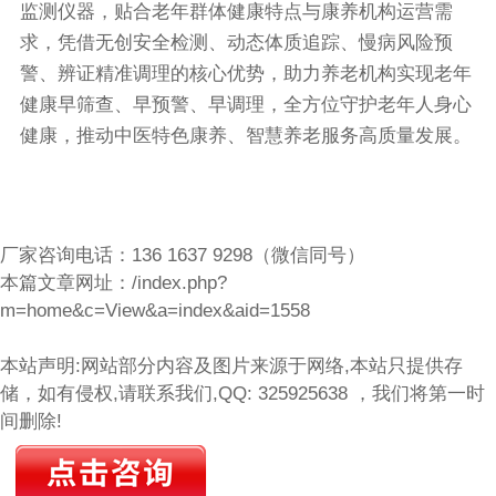
监测仪器，贴合老年群体健康特点与康养机构运营需
求，凭借无创安全检测、动态体质追踪、慢病风险预
警、辨证精准调理的核心优势，助力养老机构实现老年
健康早筛查、早预警、早调理，全方位守护老年人身心
健康，推动中医特色康养、智慧养老服务高质量发展。
厂家咨询电话：136 1637 9298（微信同号）
本篇文章网址：
/index.php?
m=home&c=View&a=index&aid=1558
本站声明:网站部分内容及图片来源于网络,本站只提供存
储，如有侵权,请联系我们,QQ: 325925638 ，我们将第一时
间删除!