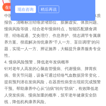
日常监测。
3. 中医辨证分型，定制专属康养调理方案
现在咨询
稍后再说
中医经络检测仪
设备检测完成后，自动生成专业化体质
报告，清晰标注经络淤堵部位、脏腑虚实、体质问题、
慢病风险等级，结合老年慢病特点，智能匹配膳食调
理、经络疏通、艾灸理疗、作息养护、情志调节专属康
养方案。彻底解决传统康养“千人一方、盲目调理”的问
题，实现一人一方、辨证施养，大幅提升康养服务专业
性。
4. 慢病风险预警，降低老年发病概率
针对老年人高发的心脑血管慢病、代谢慢病、脾胃疾
病、骨关节问题，设备可通过经络气血数据异常变化，
提前预判潜在发病风险，在器质性病变出现前完成预警
干预。帮助康养中心从“治病”转向“防病”，有效降低老
人突发疾病、慢病加重的概率，筑牢老年健康安全防
线，降低机构康养风险。