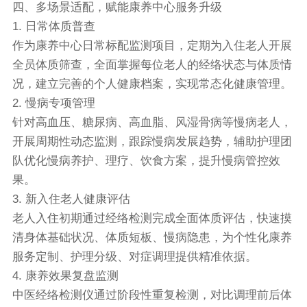
四、多场景适配，赋能康养中心服务升级
1. 日常体质普查
作为康养中心日常标配监测项目，定期为入住老人开展
全员体质筛查，全面掌握每位老人的经络状态与体质情
况，建立完善的个人健康档案，实现常态化健康管理。
2. 慢病专项管理
针对高血压、糖尿病、高血脂、风湿骨病等慢病老人，
开展周期性动态监测，跟踪慢病发展趋势，辅助护理团
队优化慢病养护、理疗、饮食方案，提升慢病管控效
果。
3. 新入住老人健康评估
老人入住初期通过经络检测完成全面体质评估，快速摸
清身体基础状况、体质短板、慢病隐患，为个性化康养
服务定制、护理分级、对症调理提供精准依据。
4. 康养效果复盘监测
中医经络检测仪
通过阶段性重复检测，对比调理前后体